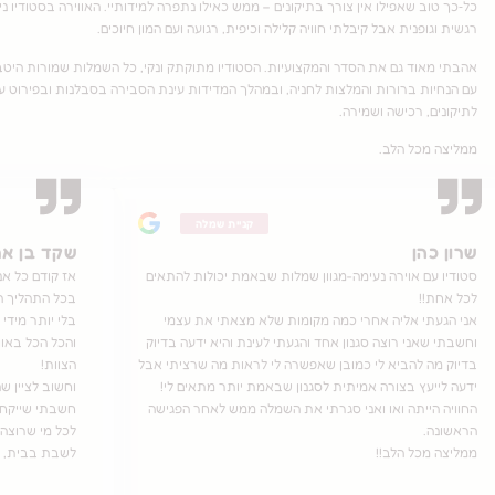
כל‑כך טוב שאפילו אין צורך בתיקונים – ממש כאילו נתפרה למידותיי. האווירה בסטודיו נ
רגשית וגופנית אבל קיבלתי חוויה קלילה וכיפית, רגועה ועם המון חיוכים.
אהבתי מאוד גם את הסדר והמקצועיות. הסטודיו מתוקתק ונקי, כל השמלות שמורות היטב 
עם הנחיות ברורות והמלצות לחניה, ובמהלך המדידות עינת הסבירה בסבלנות ובפירוט ע
לתיקונים, רכישה ושמירה.
ממליצה מכל הלב.
קניית שמלה
שרון כהן
שקד בן אר
סטודיו עם אוירה נעימה-מגוון שמלות שבאמת יכולות להתאים
אז קודם כל אני
לכל אחת!!
בכל התהליך ה
אני הגעתי אליה אחרי כמה מקומות שלא מצאתי את עצמי
בלי יותר מידי 
וחשבתי שאני רוצה סגנון אחד והגעתי לעינת והיא ידעה בדיוק
והכל הכל באוו
בדיוק מה להביא לי כמובן שאפשרה לי לראות מה שרציתי אבל
הצוות!
ידעה לייעץ בצורה אמיתית לסגנון שבאמת יותר מתאים לי!
וחשוב לציין 
החוויה הייתה ואו ואני סגרתי את השמלה ממש לאחר הפגישה
חשבתי שייקח י
הראשונה.
לכל מי שרוצה
ממליצה מכל הלב!!
לשבת בבית, ז