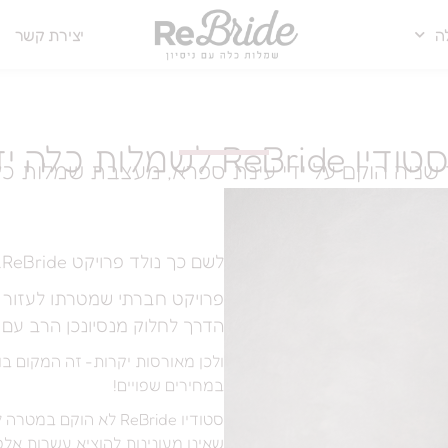
ה
יצירת קשר
R לשמלות כלה יד שניה
לשם כך נולד פרויקט ReBride.
פרויקט חברתי שמטרתו לעזור 
הדרך לחלוק מנסיונכן הרב עם 
ולכן מאורסות יקרות- זה המקום בו 
במחירים שפויים!
סטודיו ReBride לא הו
שאינן מעונינות להוציא עשרות אל