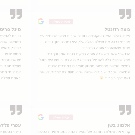
מכירת שמלה
נועה רוזנטל
סיגל פריסט
עינת, בעלת המקום מקסימה, נותנת שירות מהלב עם חיוך ענק.
חייבת להמליץ!
מכרתי דרכה את שמלת הכלה שלי, היא נמכרה תוך חודש
השמלות שם לא
מהיום שהשארתי אותה בריברייד.
קפדני, ורואים
הרגשתי שאני משאירה אותה במקום בטוח ואמין וכך היה.
ממש חדש.
ממליצה לכל כלה להתחיל בחיפוש אצל עינת, כי שם היא תוכל
יש שם מבחר מ
למצוא שמלות מהממות ממגוון מעצבים במחירים הוגנים.
שמלה יותר יפה
ולמישהי שכבר יש בידיה שמלה שהיא מעוניינת למכור, לעשות
אם הייתי מתחת
זאת דרך ריברייד
באמת שכלה של
קניית שמלה
אלמוג בשן
עפרי פלדמ
קניתי את שמלת החתונה שלי מעינת המדהימה. משיחת הטלפון
הייתי בסטודי