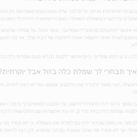
בשנים האחרונות אנחנו עדים לכך שלא מעט נשים משקיעות הון עתק 
שקלים על העניין ונשאלת השאלה: האם זו האופציה היחידה? האם בא
אי אפשר להתעלם מהעובדה שמדובר, בסך הכול, על שמלה שלובשים 
אומנם לארוז אותה ולשמור אותה לחתונה של הבת שלך, אך מה תעשי 
לא.
לכן הגיע הזמן שתדעי: היום אפשר לקנות גם לא מעט שמלות כלה בזו
איך תבחרי לך שמלת כלה בזול אבל יוקרתית?
ראשית, רצוי מאוד להגדיר את התקציב שממנו את לא רוצה לחרוג. העני
לך.
בהמשך כדאי יהיה להתחיל לחשוב על הסגנון המתאים לך ביותר. הא
לקנות שמלות כלה בזול מיד 2, וזו עוד אפשרות שבהחלט שווה להכיר מקרוב.
לבסוף, אין ספק שכדאי יהיה גם למדוד את השמלה, כי לא תמיד מה ש
אחר, אך לא תמיד מה שהכי אופנתי גם הכי מחמיא. לכן רצוי לראות מס