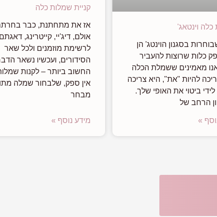
קניית שמלות כלה
אז את מתחתנת, כבר בחרת
כלה וינטאג'
אולם, דיג'יי, קייטרינג, דאגתם
וחרות בסגנון הוינטג' הן
לרשימת מוזמנים ולכל שאר
ק כלות שרוצות להעביר
הסידורים, ועכשיו נשאר הדבר
נו מאמינים ששמלת הכלה
החשוב ביותר – לקנות שמלות
יכה להיות "את", היא צריכה
אין ספק, שלבחור שמלה מתו
ידי ביטוי את האופי שלך.
מבחר
ן הרחב של
וסף »
מידע נוסף »