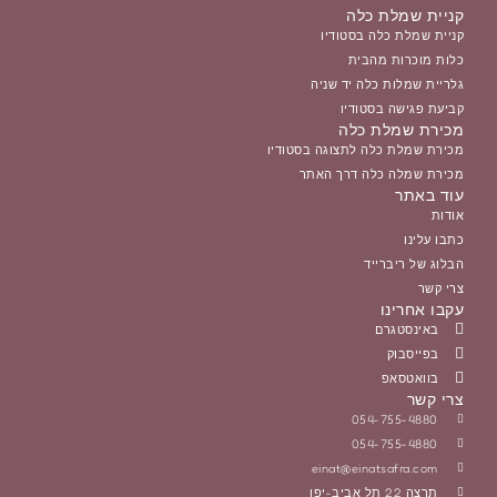
קניית שמלת כלה
קניית שמלת כלה בסטודיו
כלות מוכרות מהבית
גלריית שמלות כלה יד שניה
קביעת פגישה בסטודיו
מכירת שמלת כלה
מכירת שמלת כלה לתצוגה בסטודיו
מכירת שמלה כלה דרך האתר
עוד באתר
אודות
כתבו עלינו
הבלוג של ריברייד
צרי קשר
עקבו אחרינו
באינסטגרם
בפייסבוק
בוואטסאפ
צרי קשר
054-755-4880
054-755-4880
einat@einatsafra.com
תרצה 22 תל אביב-יפו