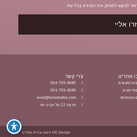
רותי לבקש למחוק את המידע בכל עת.
ו אליי
 אחרינו
צרי קשר
אינסטגרם
054-755-4880
פייסבוק
054-755-4880
וואטסאפ
einat@einatsafra.com
תרצה 22 תל אביב-יפו
HD Design עיצוב ובניית אתרים