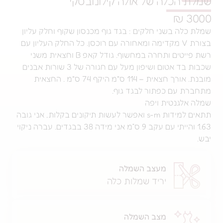
ת הכלה של אולה קילונובסקי
300
 כלה בשני חלקים : בגד גוף מכנסון שקוף וחלק עליון
בצורת V מקדימה ומאחורה עם רוכסן. כל החלק העליון עם
רשת פייטים ותחרה במחשוף. גודל קאפ B וחצאית משני
שכבות בד אטום ושיפון מעל עם חגורה של 3 שורות אבנים
מובנת. אורך חצאית – 114 ס"מ היקף 74 ס"מ . החצאית
ברת עם כפתור לבגד גוף.
ה אלגנטית ויפה
תתאים למידות s-m ואפשר לעשות תיקונים בקלות, אני גובה
1.63 והייתי עם עקב 9 ס״מ אני מידה 38 בבגדים. עברה ניקוי
מעצב השמלה
יריד שמלות כלה
מצב השמלה