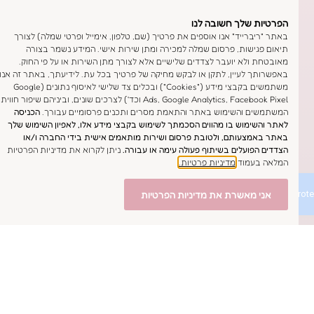
רטיות שלך חשובה לנו
תר "ריברייד" אנו אוספים את פרטיך (שם, טלפון, אימייל ופרטי שמלה) לצורך
אום פגישות, פרסום שמלה למכירה ומתן שירות אישי. המידע נשמר בצורה
ובטחת ולא יועבר לצדדים שלישיים אלא לצורך מתן השירות או על פי החוק.
פשרותך לעיין, לתקן או לבקש מחיקה של פרטיך בכל עת. לידיעתך, באתר זה אנו
משתמשים בקבצי מידע ("Cookies") ובכלים צד שלישי לאיסוף נתונים (Google
ני מאשרת כי הפרטים אשר ימסרו על ידי בטופס זה ישמשו את החברה
Ads, Google Analytics, Facebook Pixel וכד') לצרכים שונים, וביניהם שיפור חווית
שתמשים והשימוש באתר והתאמת מסרים ותכנים פרסומיים עבורך.
הכניסה
י אספקת השירות ומתן שירות לקוחות וישמרו במערכות החברה בהתאם
תר והשימוש בו מהווים הסכמתך לשימוש בקבצי מידע אלו, לאפיון השימוש שלך
ניות הפרטיות
שלנו. ידוע לי כי באפשרותי לבקש למחוק את המידע בכל
תר באמצעותם, ולטובת פרסום ושירות מותאמים אישית בידי החברה ו/או
דדים הפועלים בשיתוף פעולה עימה או עבורה.
ניתן לקרוא את מדיניות הפרטיות
לאה בעמוד
מדיניות פרטיות.
אשמח שתחזרו אליי
אני מאשרת את מדיניות הפרטיות
ית שמלת כלה
ית שמלת כלה בסטודיו
ת מוכרות מהבית
יית שמלות כלה יד שניה