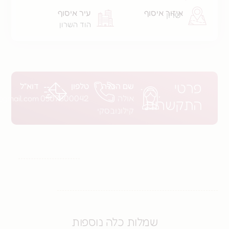
איזור איסוף
עיר איסוף
שרון
הוד השרון
פרטי
שם הכלה
טלפון
דוא"ל
אולה
0507800042
flufy5@gmail.com
התקשרות
קילונובסקי
שמלות כלה נוספות