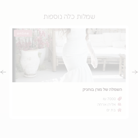
שמלות כלה נוספות
online
ה של מורן בוחניק
השמלה של נויה
1500 ₪
7000 
לירן ארחה
Simply you
ת ים
תל אביב