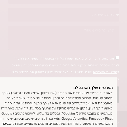
אשרת כי הפרטים אשר ימסרו על ידי בטופס זה ישמשו את החברה
פקת השירות ומתן שירות לקוחות וישמרו במערכות החברה בהתאם
 הפרטיות
שלנו. ידוע לי כי באפשרותי לבקש למחוק את המידע בכל
יות שלך חשובה לנו
"ריברייד" אנו אוספים את פרטיך (שם, טלפון, אימייל ופרטי שמלה) לצורך
אשמח שתחזרו אליי
ם פגישות, פרסום שמלה למכירה ומתן שירות אישי. המידע נשמר בצורה
טחת ולא יועבר לצדדים שלישיים אלא לצורך מתן השירות או על פי החוק.
רותך לעיין, לתקן או לבקש מחיקה של פרטיך בכל עת. לידיעתך, באתר זה אנו
משתמשים בקבצי מידע ("Cookies") ובכלים צד שלישי לאיסוף נתונים (Google
Ads, Google Analytics, Facebook Pixel וכד') לצרכים שונים, וביניהם שיפור חווית
שמלת כלה
משים והשימוש באתר והתאמת מסרים ותכנים פרסומיים עבורך.
הכניסה