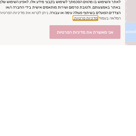
לת כלה בסטודיו
 והשימוש בו מהווים הסכמתך לשימוש בקבצי מידע אלו, לאפיון השימוש שלך
 באמצעותם, ולטובת פרסום ושירות מותאמים אישית בידי החברה ו/או
רות מהבית
ים הפועלים בשיתוף פעולה עימה או עבורה.
ניתן לקרוא את מדיניות הפרטיות
מלות כלה יד שניה
ה בעמוד
מדיניות פרטיות.
ישה בסטודיו
שמלת כלה
אני מאשרת את מדיניות הפרטיות
לת כלה לתצוגה בסטודיו
מלה כלה דרך האתר
תר
נו
 ריברייד
רינו
סטגרם
סבוק
טסאפ
ר
054-755-
054-755-
einat@einatsafra
ביב-יפו