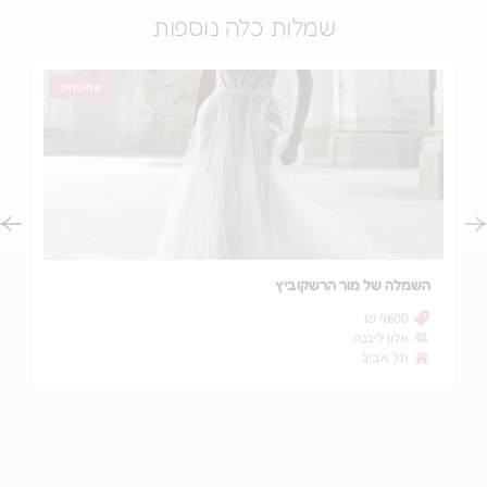
שמלות כלה נוספות
online
 של מור הרשקוביץ
השמלה של יעל י
2000 ₪
4600
ון ליבנה
clair
 אביב
רחובות/רמת ג