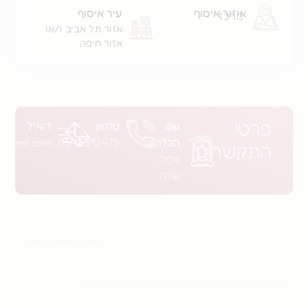
איזור איסוף
עיר איסוף
מרכז
אזור תל אביב ו/או
אזור חיפה
י
שם
טלפון
דוא"ל
הכלה
0542312479
aml.shalah@gmail.com
קשרות
אמל
שלח