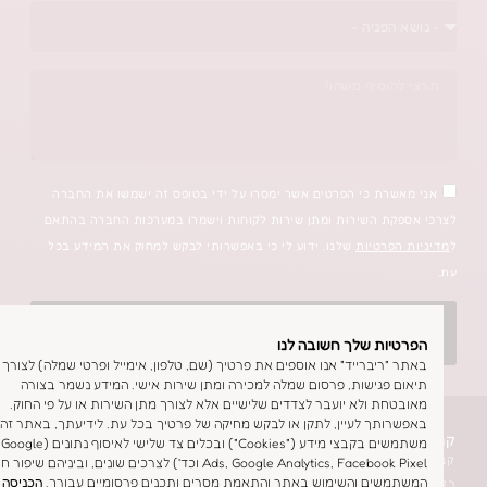
שרת כי הפרטים אשר ימסרו על ידי בטופס זה ישמשו את החברה
קת השירות ומתן שירות לקוחות וישמרו במערכות החברה בהתאם
פרטיות
שלנו. ידוע לי כי באפשרותי לבקש למחוק את המידע בכל
אשמח שתחזרו אליי
יות שלך חשובה לנו
"ריברייד" אנו אוספים את פרטיך (שם, טלפון, אימייל ופרטי שמלה) לצורך
 פגישות, פרסום שמלה למכירה ומתן שירות אישי. המידע נשמר בצורה
חת ולא יועבר לצדדים שלישיים אלא לצורך מתן השירות או על פי החוק.
ותך לעיין, לתקן או לבקש מחיקה של פרטיך בכל עת. לידיעתך, באתר זה אנו
מלת כלה
משתמשים בקבצי מידע ("Cookies") ובכלים צד שלישי לאיסוף נתונים (Google
ת כלה בסטודיו
Ads, Google Analytics, Facebook Pixel וכד') לצרכים שונים, וביניהם שיפור חווית
שים והשימוש באתר והתאמת מסרים ותכנים פרסומיים עבורך.
הכניסה
ות מהבית