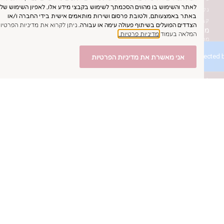
והשימוש בו מהווים הסכמתך לשימוש בקבצי מידע אלו, לאפיון השימוש שלך
לות כלה יד שניה
באמצעותם, ולטובת פרסום ושירות מותאמים אישית בידי החברה ו/או
שה בסטודיו
ם הפועלים בשיתוף פעולה עימה או עבורה.
ניתן לקרוא את מדיניות הפרטיות
מלת כלה
ה בעמוד
מדיניות פרטיות.
ת כלה לתצוגה בסטודיו
ה כלה דרך האתר
ני מאשרת את מדיניות הפרטיות
ר
יברייד
ינו
טגרם
בוק
סאפ
054-755
054-755
einat@einatsafr
יפו
מורות לעינת ספרא- עיצוב שמלות כלה וערב
הצהרת נגישות
מדיניות פרטיות
תקנון אתר