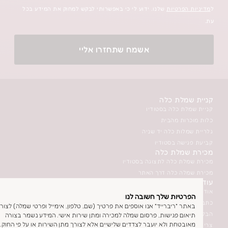
יות
שלנו. ידוע לי כי באפשרותי לבקש למחוק את המידע בכל
אשמח שתחזרו אליי
 כלה
לה בסטודיו
מהבית
כלה יד שניה
בסטודיו
ת כלה
לה לתצוגה בסטודיו
כלה דרך האתר
ת שלך חשובה לנו
יברייד" אנו אוספים את פרטיך (שם, טלפון, אימייל ופרטי שמלה) לצורך
ייד
גישות, פרסום שמלה למכירה ומתן שירות אישי. המידע נשמר בצורה
 ולא יועבר לצדדים שלישיים אלא לצורך מתן השירות או על פי החוק.