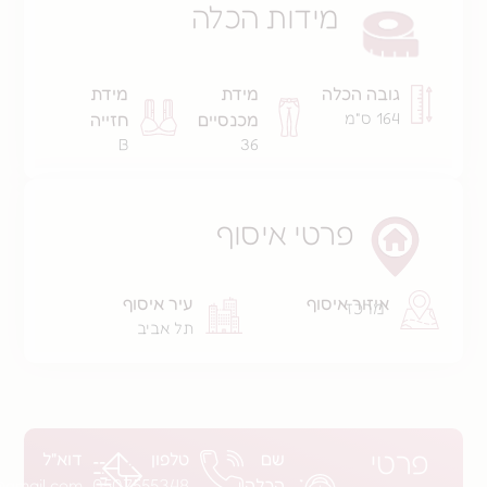
מידות הכלה
ה הכלה
מידת
מידת
מכנסיים
חזייה
B
36
פרטי איסוף
זור איסוף
עיר איסוף
רכז
תל אביב
שם
טלפון
דוא"ל
הכלה
0507555348
annac07030@gmail.com