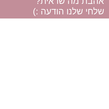
אהבת מה שראית?
שלחי שלנו הודעה :)
אנחנו בריברייד מזמינות אותך לפנות אלינו בכל שאלה או בקשה.
אם את מחפשת לקנות שמלת כלה יד שניה או למכור את השמלה של
קשר ונשמח למצוא לך את הפיתרון המתאים ביותר.