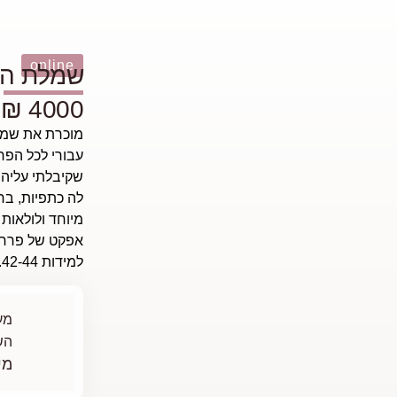
online
שמלת הכ
4000 ₪
מוכרת את שמל
עבורי לכל הפר
שקיבלתי עליה 
לה כתפיות, בח
מיוחד ולולאות 
אפקט של פרח.
למידות 42-44. אחרי ניקוי יבש, הינומה מהממת במתנה.
מע
הש
מי