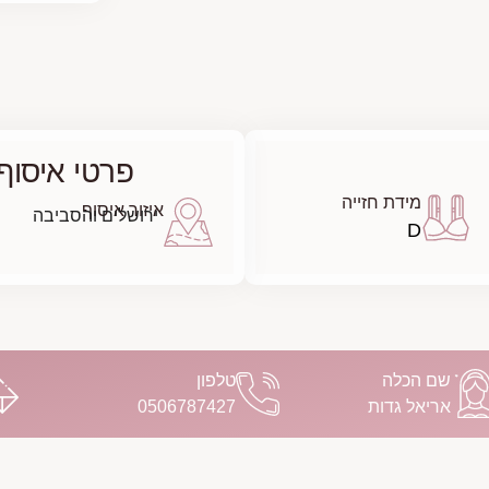
פרטי איסוף
מידת חזייה
איזור איסוף
ירושלים והסביבה
D
שם הכלה
טלפון
אריאל גדות
0506787427