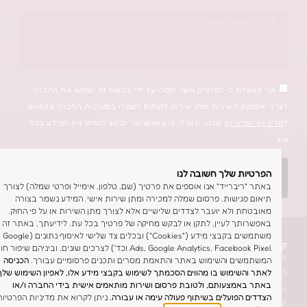
אשרת כי הפרטים אשר ימסרו על ידי בטופס זה ישמשו את החברה
פקת השירות ומתן שירות לקוחות וישמרו במערכות החברה בהתאם
הפרטיות
שלנו. ידוע לי כי באפשרותי לבקש למחוק את המידע בכל
יות שלך חשובה לנו
אשמח שתחזרו אליי
"ריברייד" אנו אוספים את פרטיך (שם, טלפון, אימייל ופרטי שמלה) לצורך
ם פגישות, פרסום שמלה למכירה ומתן שירות אישי. המידע נשמר בצורה
חת ולא יועבר לצדדים שלישיים אלא לצורך מתן השירות או על פי החוק.
ותך לעיין, לתקן או לבקש מחיקה של פרטיך בכל עת. לידיעתך, באתר זה אנו
משתמשים בקבצי מידע ("Cookies") ובכלים צד שלישי לאיסוף נתונים (Google
שמלת כלה
Ads, Google Analytics, Facebook Pixel וכד') לצרכים שונים, וביניהם שיפור חווית
לת כלה בסטודיו
משים והשימוש באתר והתאמת מסרים ותכנים פרסומיים עבורך.
הכניסה
והשימוש בו מהווים הסכמתך לשימוש בקבצי מידע אלו, לאפיון השימוש שלך
רות מהבית
 באמצעותם, ולטובת פרסום ושירות מותאמים אישית בידי החברה ו/או
מלות כלה יד שניה
ם הפועלים בשיתוף פעולה עימה או עבורה.
ניתן לקרוא את מדיניות הפרטיות
ישה בסטודיו