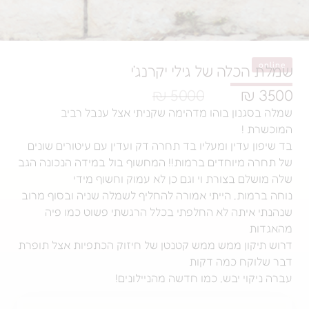
כלה של גילי יקרנג׳י
5000 ₪
גנון בוהו מדהימה שקניתי אצל ענבל רביב
 !
 עדין ומעליו בד תחרה דק ועדין עם עיטורים שונים
 מיוחדים ברמות!! המחשוף בול במידה הנכונה הגב
ם בצורת וי וגם כן לא עמוק וחשוף מידי
מות, הייתי אמורה להחליף לשמלה שניה ובסוף מרוב
איתה לא החלפתי בכלל הרגשתי פשוט כמו פיה
ת
קון ממש ממש קטנטן של חיזוק הכתפיות אצל תופרת
קח כמה דקות
וי יבש, כמו חדשה מהניילונים!