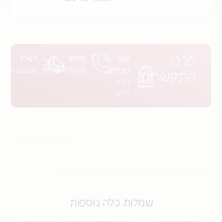
שם
טלפון
דוא"ל
הכלה
0549457676
hadarbarak22@gmail.com
רות
הדר
ברק
שמלות כלה נוספות