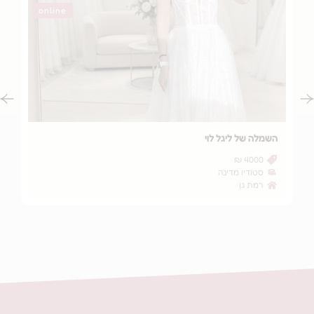
online
יגל לוי
השמלה של גילי יקרנג׳י
3500 ₪
מדינה
ענבל רביב GYPSYSIS
אורנית