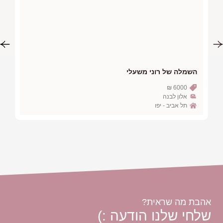
השמלה של שי כהן
3000 ₪
קלייר
קרית אונו