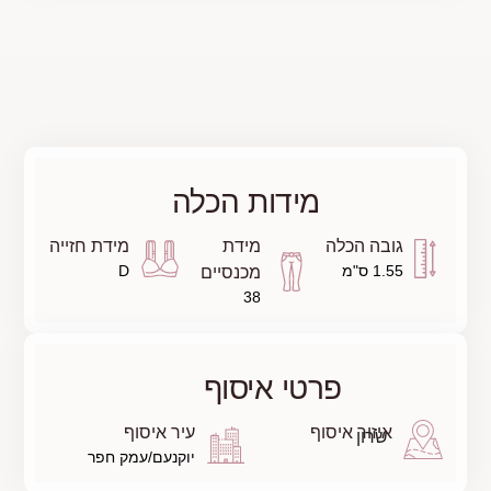
לה
מידת חזייה
D
עיר איסוף
יוקנעם/עמק חפר