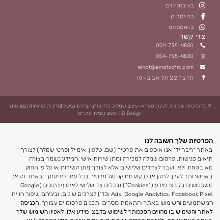
einat
 ספרא- עיצוב שמלות כלה וערב
הצהרת נגישות
מדיניות פרטיות
תקנון אתר
HD Design עיצוב ובניית אתרים
נו
פים את פרטיך (שם, טלפון, אימייל ופרטי שמלה) לצורך
מלה למכירה ומתן שירות אישי. המידע נשמר בצורה
ים שלישיים אלא לצורך מתן השירות או על פי החוק.
או לבקש מחיקה של פרטיך בכל עת. לידיעתך, באתר זה אנו
משתמשים בקבצי מידע ("Cookies") ובכלים צד שלישי לאיסוף נתונים (Google
Ads, Google Analytics, Facebook Pixel וכד') לצרכים שונים, וביניהם שיפור חווית
ר והתאמת מסרים ותכנים פרסומיים עבורך.
הכניסה
ם הסכמתך לשימוש בקבצי מידע אלו, לאפיון השימוש שלך