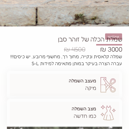
ל זוהר סבן
4500 ₪
יה, מחוך רך, מחשוף מרובע, יש כיסים!!!
 במותן מתאימה למידות S-L
ב השמלה
ה
 השמלה
 חדשה