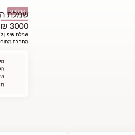
online
שמלת הכ
3000 ₪
שמלת שיפון לבנ
מתחרה מחורזת
מע
הש
שי
תל