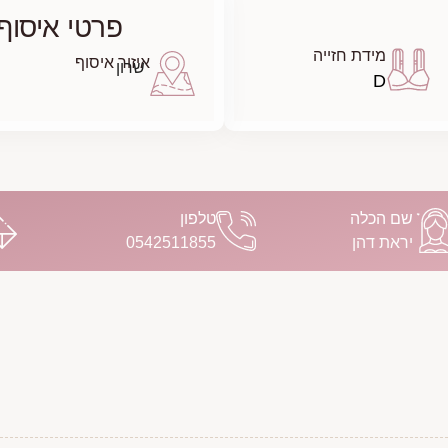
פרטי איסוף
מידת חזייה
איזור איסוף
שרון
D
שם הכלה
טלפון
יראת דהן
0542511855