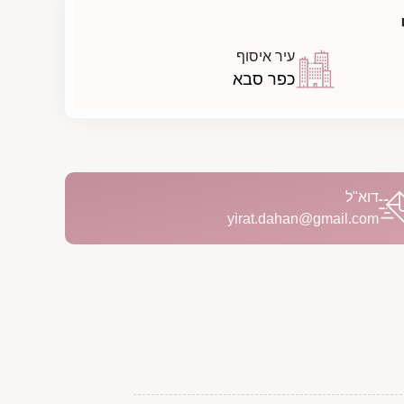
עיר איסוף
כפר סבא
דוא"ל
yirat.dahan@gmail.com