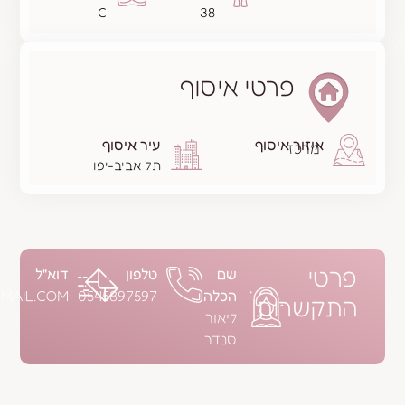
C
38
פרטי איסוף
ר איסוף
עיר איסוף
ז
תל אביב-יפו
שם
טלפון
דוא"ל
הכלה
0545897597
SENDERLIOR@GMAIL.COM
ות
ליאור
סנדר