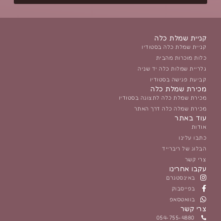
לה
בסטודיו
ית
 יד שניה
ודיו
כלה
לתצוגה בסטודיו
 דרך האתר
05