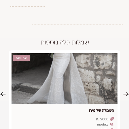
שמלות כלה נוספות
online
ירן
השמלה של בלקיס אבו
6500 ₪
T&E