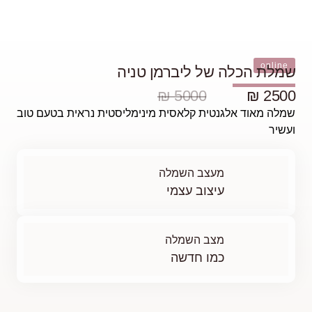
יה
מליסטית נראית בטעם טוב