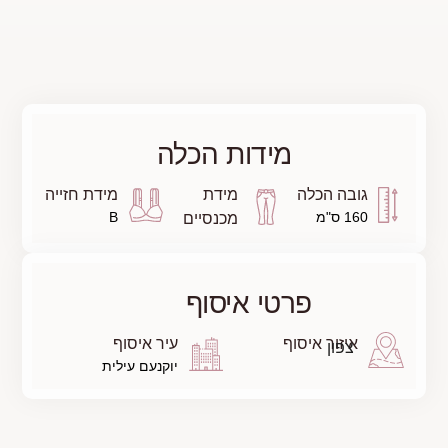
כלה
מידת חזייה
B
ם
עיר איסוף
יוקנעם עילית