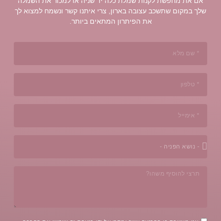
ניה או למכור את השמלה
יתנו קשר ונשמח למצוא לך
 ביותר.