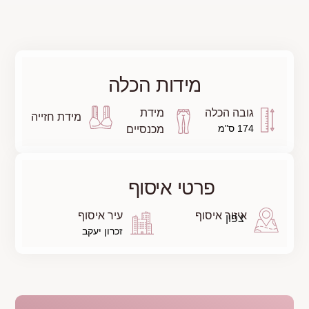
לה
מידת חזייה
ם
עיר איסוף
זכרון יעקב