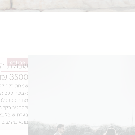
online
שמלת הכ
3500 ₪
שמחת כלה קלאסית ו
נלבשה פעם אחת
מחוך סטרפלס ע
ולהחזיר בקלות
בעלת שובל באורך 50 ס״מ שנ
מתאימה לגובה 1.60 עם כ-6 ס״מ ע