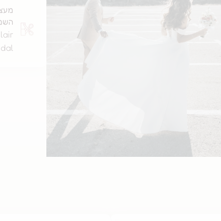
מעצ
השמ
lair
idal