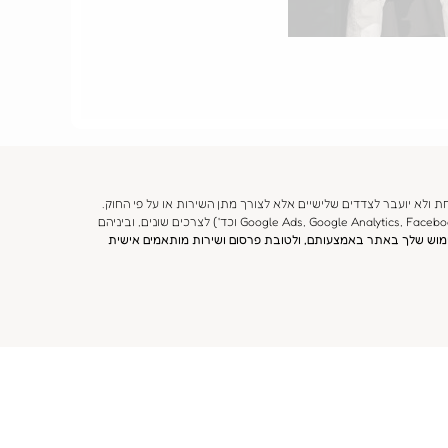
השמלה 
000 ₪
 ולא יועבר לצדדים שלישיים אלא לצורך מתן השירות או על פי החוק.
באפשרותך לעיין, לתקן או לבקש מחיקה של פרטיך בכל עת. לידיעתך, באתר זה אנו משתמשים בקבצי מידע ("Cookies") ובכלים צד שלישי לאיסוף נתונים (Google Ads, Google Analytics, Facebook Pixel וכד') לצרכים שונים, וביניהם
שימוש שלך באתר באמצעותם, ולטובת פרסום ושירות מותאמים אישית