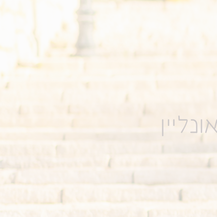
נליין