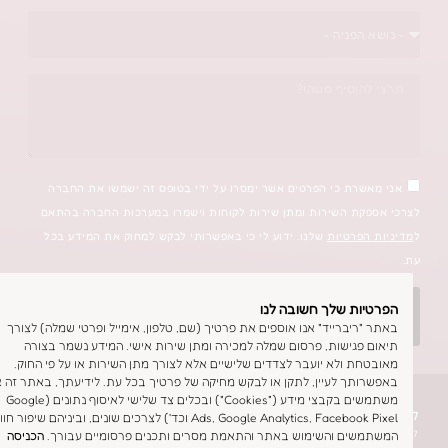
אשרת כי הפרטים אשר ימסרו על ידי בטופס זה ישמשו את החברה
פקת השירות ומתן שירות לקוחות וישמרו במערכות החברה בהתאם
 הפרטיות
שלנו. ידוע לי כי באפשרותי לבקש למחוק את המידע בכל
יות שלך חשובה לנו
אשמח שתחזרו אליי
 "ריברייד" אנו אוספים את פרטיך (שם, טלפון, אימייל ופרטי שמלה) לצורך
ם פגישות, פרסום שמלה למכירה ומתן שירות אישי. המידע נשמר בצורה
טחת ולא יועבר לצדדים שלישיים אלא לצורך מתן השירות או על פי החוק.
רותך לעיין, לתקן או לבקש מחיקה של פרטיך בכל עת. לידיעתך, באתר זה אנו
משתמשים בקבצי מידע ("Cookies") ובכלים צד שלישי לאיסוף נתונים (Google
שמלת כלה
Ads, Google Analytics, Facebook Pixel וכד') לצרכים שונים, וביניהם שיפור חווית
מלת כלה בסטודיו
משים והשימוש באתר והתאמת מסרים ותכנים פרסומיים עבורך.
הכניסה