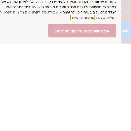
 והשימוש בו מהווים הסכמתך לשימוש בקבצי מידע אלו, לאפיון השימוש שלך
כרות מהבית
 באמצעותם, ולטובת פרסום ושירות מותאמים אישית בידי החברה ו/או
מלות כלה יד שניה
ים הפועלים בשיתוף פעולה עימה או עבורה.
ניתן לקרוא את מדיניות הפרטיות
גישה בסטודיו
ה בעמוד
מדיניות פרטיות.
שמלת כלה
מלת כלה לתצוגה בסטודיו
אני מאשרת את מדיניות הפרטיות
מלה כלה דרך האתר
תר
נו
 ריברייד
חרינו
נסטגרם
סבוק
אטסאפ
ר
054-755-4
054-755-4
einat@einatsafra
 אביב-יפו