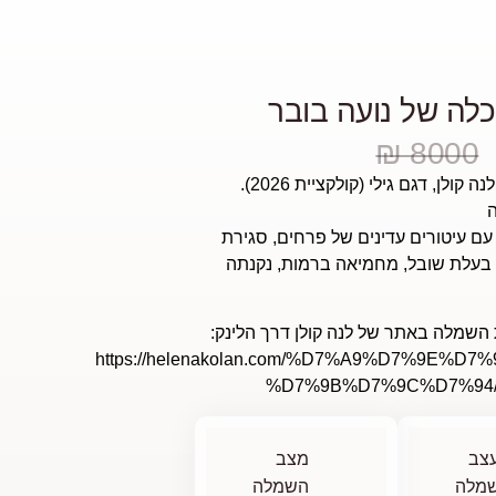
לה של נועה בובר
8000 ₪
ולן, דגם גילי (קולקציית 2026).
ם עיטורים עדינים של פרחים, סגירת
 בעלת שובל, מחמיאה ברמות, נקנתה
 השמלה באתר של לנה קולן דרך הלינק:
https://helenakolan.com/%D7%A9%D7%9E%D
%D7%9B%D7%9C%D7%94/gi
צב
מצב
מלה
השמלה