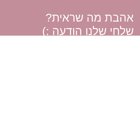
אהבת מה שראית?
שלחי שלנו הודעה :)
אנחנו בריברייד מזמינות אותך לפנות אלינו בכל שאלה או בקשה.
אם את מחפשת לקנות שמלת כלה יד שניה או למכור את השמלה של
קשר ונשמח למצוא לך את הפיתרון המתאים ביותר.