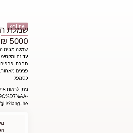
online
שמלת הכ
5000 ₪
שמלה מבית הלנה ק
עדינה ומקסימה
תחרה יפהפיה ע
פנינים מאחור,
כסמפל.
ניתן לראות את
7%9C%D7%AA-
li/?lang=he
מע
הש