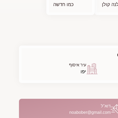
נה קולן
כמו חדשה
עיר איסוף
יפו
דוא"ל
noabober@gmail.com