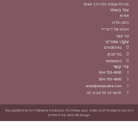
דרך האתר
einat@e
ת ספרא- עיצוב שמלות כלה וערב
הצהרת נגישות
מדיניות פרטיות
תקנון אתר
HD Design עיצוב ובניית אתרים