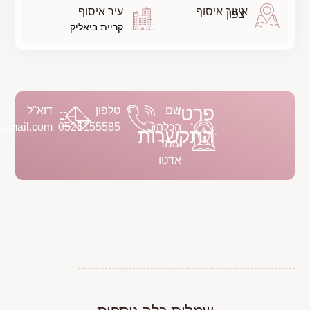
עיר איסוף
קריית ביאליק
טלפון
דוא"ל
omeradato97@gmail.com
0525155585