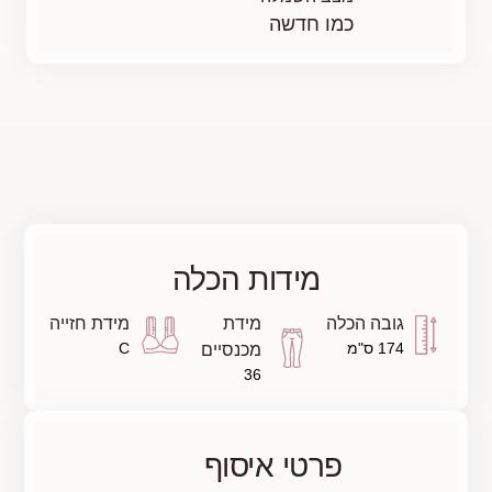
לה
מידת חזייה
C