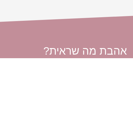
אהבת מה שראית?
שלחי שלנו הודעה :)
אנחנו בריברייד מזמינות אותך לפנות אלינו בכל שאלה או בקשה.
אם את מחפשת לקנות שמלת כלה יד שניה או למכור את השמלה של
קשר ונשמח למצוא לך את הפיתרון המתאים ביותר.