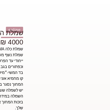
online
שמלת הכל
4000 ₪
שמלת כלה Lihi Hod EMMA.
שמלת נשף משי 
ייחודי עד הפר
וכפתורים בגב 
בד המשי-״מיקד
קו מחמיא אוני
המחוך נסגר בכ
יש לשמלה שובל
השמלה במידה +- Medium ו 
בזכות המחוך 
שלך.