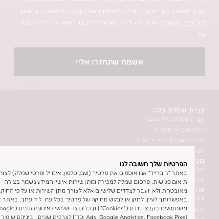
שירות ומתן שירות לקוחות וישמרו במערכות החברה בהתאם
יות
שלנו. ידוע לי כי באפשרותי לבקש למחוק את המידע בכל
אשמח שתחזרו אליי
 כלה
ה בסטודיו
מהבית
כלה יד שניה
בסטודיו
ת כלה
ת שלך חשובה לנו
לה לתצוגה בסטודיו
יברייד" אנו אוספים את פרטיך (שם, טלפון, אימייל ופרטי שמלה) לצורך
לה דרך האתר
גישות, פרסום שמלה למכירה ומתן שירות אישי. המידע נשמר בצורה
 ולא יועבר לצדדים שלישיים אלא לצורך מתן השירות או על פי החוק.
ך לעיין, לתקן או לבקש מחיקה של פרטיך בכל עת. לידיעתך, באתר זה אנו
משתמשים בקבצי מידע ("Cookies") ובכלים צד שלישי לאיסוף נתונים (Google
Ads, Google Analytics, Facebook Pixel וכד') לצרכים שונים, וביניהם שיפור חווית