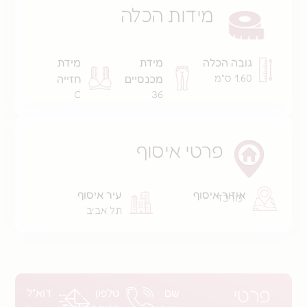
מידות הכלה
ה הכלה
מידת
מידת
מ
מכנסיים
חזייה
C
36
פרטי איסוף
זור איסוף
עיר איסוף
רכז
תל אביב
שם
טלפון
דוא"ל