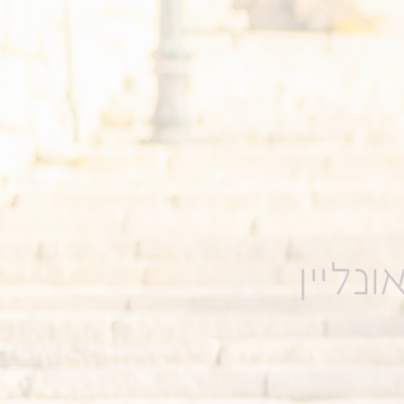
נליין