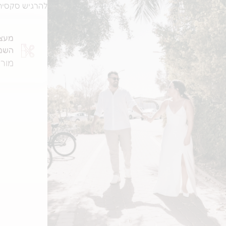
להרגיש סקסית 
מעצ
השמ
מור 