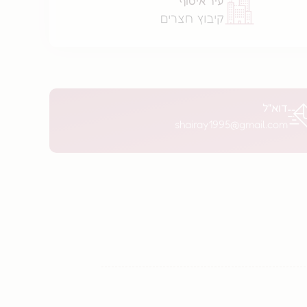
עיר איסוף
קיבוץ חצרים
דוא"ל
shairay1995@gmail.com