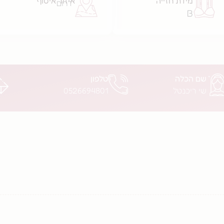
מידת חזייה
איזור איסוף
דרום
B
שם הכלה
טלפון
שי ריכנטל
0526694801