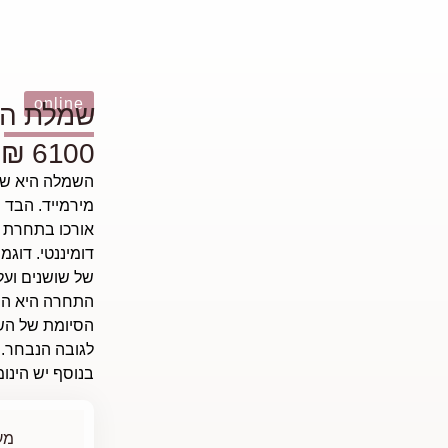
online
שמלת הכלה ש‪‬
6100 ₪
השמלה היא שמ
מירמייד.
הבד הוא ב
דומיננטי.
דוגמת
של שושנים ועל
התחרה היא המ
הסיומת של הש
בנוסף יש הינו
מע