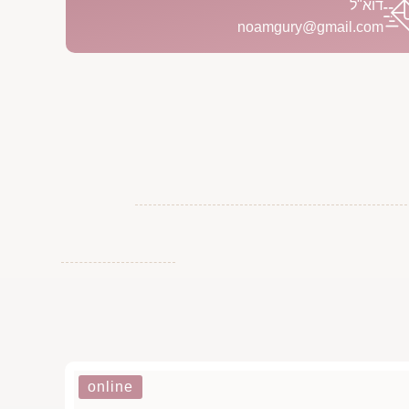
דוא"ל
noamgury@gmail.com
online