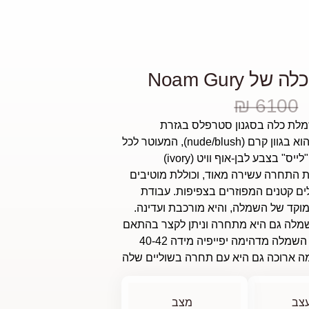
ל Noam Gury‏
6100 ₪
לת כלה בסגנון סטרפלס בגזרת
גוון קרם (nude/blush),
המעוטר לכל
אורכו בתחרת "לייס" בצבע לבן-אוף וויט (ivory)
 התחרה עשירה מאוד,
וכוללת מוטיבים
ים קטנים המפוזרים בצפיפות.
עבודת
וקד של השמלה,
והיא מורכבת ועדינה.
מלה גם היא מתחרה וניתן לקצר בהתאם
לגובה הנבחר. השמלה מדהימה יפייפיה מידה 40-42
מה ארוכה גם היא עם תחרה בשוליים שלה
צב
מצב