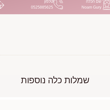
שם הכלה
טלפון
‪Noam Gury‬‏
0525885625
שמלות כלה נוספות