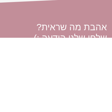
אהבת מה שראית?
שלחי שלנו הודעה :)
אנחנו בריברייד מזמינות אותך לפנות אלינו בכל שאלה או בקשה.
אם את מחפשת לקנות שמלת כלה יד שניה או למכור את השמלה של
קשר ונשמח למצוא לך את הפיתרון המתאים ביותר.