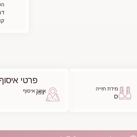
הש
דר
קו
פרטי איסוף
מידת חזייה
איזור איסוף
צפון
D