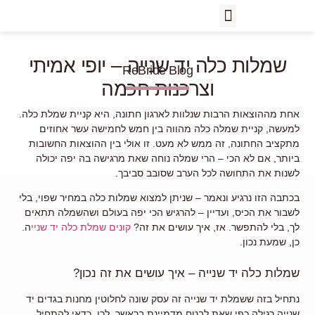
שמלות כלה יד שנייה – יופי אמיתי
ReBride Blog
וצרכנות חכמה
אחת מההוצאות הרבות שנלוות לארגון חתונה, היא קניית שמלת כלה.
למעשה, קניית שמלה כלה מהווה בין חמש לחמישה עשר אחוזים
מתקציב החתונה, זה ממש לא מעט. זו אולי בין ההוצאות החשובות
ביותר, אם לא הכי – הרי שמלה נוחה שאת מרגישה בה יפה יכולה
לשנות את התחושה לכל הערב שסובב סביבך.
בכתבה הזו נרגיע ונאמר – שניתן למצוא שמלות כלה במחיר שפוי, בלי
לשבור את הכיס, ועדיין – להרגיש הכי יפה בעולם ושהשמלה תתאים
לך, בלי להתפשר. אז, איך עושים את זה?
קונים שמלת כלה יד שניי
ה.
כן, שמעת נכון.
שמלות כלה יד שנייה – איך עושים את זה נכון?
נתחיל בזה ששמלת יד שנייה זה עסק שונה לחלוטין מחנות בגדים יד
שנייה רגילה כפי שאת לבטח מדמיינת בראשך. לכן, כדאי להתחיל