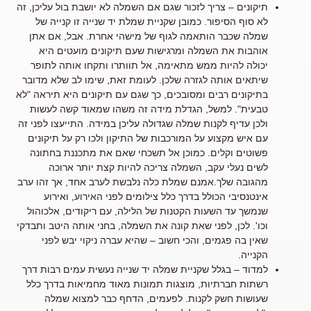
תיקונים
– צריך לזכור שגם אם השמלה לא יושבת בול עליכן, זה
לא סוף הסיפור. כמובן שקניית שמלת יד שנייה זו קנייה של
שמלה שכבר הותאמה לגוף של מישהי אחרת. אבל, אם אתן
אוהבות את השמלה ומרגישות שעם תיקונים מועטים היא
יכולה להיות ממש מתאימה, אל תוותרו ותקחו אותה לתופר
שיתאים אותה לגזרה שלכן. לעומת זאת, שימו לב שלא מדובר
בתיקונים רבים ומסובכים, כך שגם עם תיקונים היא תיראה "לא
טבעית". למשל, הגדלת מידה זה משהו שמאוד קשה לעשות
ולכן עדיף לקנות שמלה שגדולה עליכן במידה. התייעצו לפני זה
עם איש מקצוע על המורכבות של התיקון ולכו רק על תיקונים
פשוטים וקלים. כמוכן אל תשכחי שאם את מתכננת בחתונה
לשים נעלי עקב, השמלה צריכה להיות קצת יותר ארוכה
מהגובה שלך.אמנם שמלת כלה נלבשת לערב אחד, אך זהו ערב
אינטנסיבי הכולל בדרך כלל צילומים לפני האירוע, ואירוע
שנמשך עד השעות הקטנות של הלילה, עם ריקודים, אלכוהול
וכו'. לכן, לפני שאת קונה את השמלה, בחני אותה היטב ותבדקי
שאין בה פגמים, והכי חשוב – שהיא עברה ניקוי יבש לפני
הקנייה.
למדוד
– בגלל שקניית שמלה יד שנייה נעשית עמים רבות דרך
רשתות חברתיות, מוצגות תמונות מאוד מחמיאות בדרך כלל
שעושות חשק לקנות. לפעמים, הדחף כבר למצוא שמלה