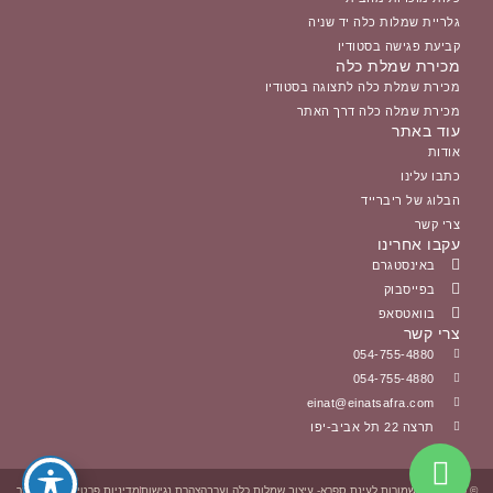
גלריית שמלות כלה יד שניה
קביעת פגישה בסטודיו
מכירת שמלת כלה
מכירת שמלת כלה לתצוגה בסטודיו
מכירת שמלה כלה דרך האתר
עוד באתר
אודות
כתבו עלינו
הבלוג של ריברייד
צרי קשר
עקבו אחרינו
באינסטגרם
בפייסבוק
בוואטסאפ
צרי קשר
054-755-4880
054-755-4880
einat@einatsafra.com
תרצה 22 תל אביב-יפו
© כל הזכויות שמורות לעינת ספרא- עיצוב שמלות כלה וערב
הצהרת נגישות
מדיניות פרטיות
תקנון אתר