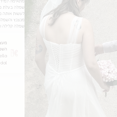
מתאימה למידות 38-40 קאפ חזה C-D גובה
שמלה בעלת מח
לעשות אותה מ
מנצנץ והשמלה
שמלה קלילה ול
מעצ
השמ
ella
idal