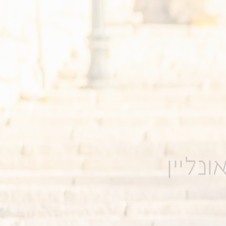
נליין