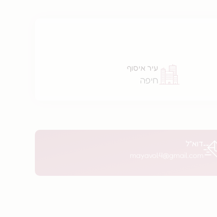
עיר איסוף
חיפה
דוא"ל
mayavol4@gmail.com