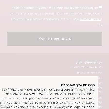
ת כי הפרטים אשר ימסרו על ידי בטופס זה ישמשו את החברה
 השירות ומתן שירות לקוחות וישמרו במערכות החברה בהתאם
רטיות
שלנו. ידוע לי כי באפשרותי לבקש למחוק את המידע בכל
אשמח שתחזרו אליי
לת כלה
כלה בסטודיו
ת מהבית
ת כלה יד שניה
ה בסטודיו
ות שלך חשובה לנו
לת כלה
ריברייד" אנו אוספים את פרטיך (שם, טלפון, אימייל ופרטי שמלה) לצורך
 כלה לתצוגה בסטודיו
פגישות, פרסום שמלה למכירה ומתן שירות אישי. המידע נשמר בצורה
 כלה דרך האתר
ת ולא יועבר לצדדים שלישיים אלא לצורך מתן השירות או על פי החוק.
תך לעיין, לתקן או לבקש מחיקה של פרטיך בכל עת. לידיעתך, באתר זה אנו
משתמשים בקבצי מידע ("Cookies") ובכלים צד שלישי לאיסוף נתונים (Google