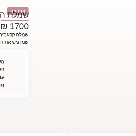
online
שמלת הכ
1700 ₪
שמלה קלאסית, 
שמדגיש את הגז
מע
הש
ענ
פר