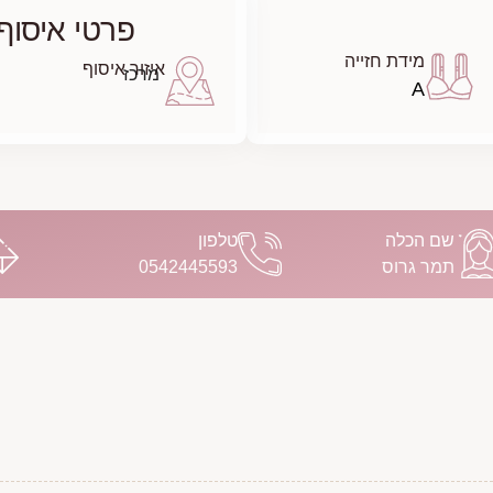
פרטי איסוף
מידת חזייה
איזור איסוף
מרכז
A
שם הכלה
טלפון
תמר גרוס
0542445593