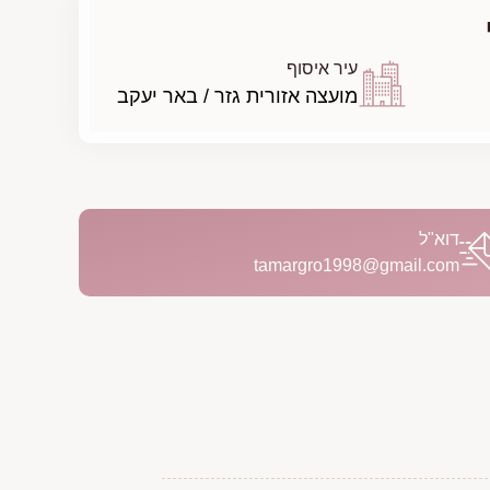
עיר איסוף
מועצה אזורית גזר / באר יעקב
דוא"ל
tamargro1998@gmail.com